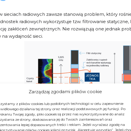
w sieciach radiowych zawsze stanowią problem, który rośni
jednostek radiowych wykorzystuje tzw. filtrowanie statyczne
ację zakłóceń zewnętrznych. Nie rozwiązują one jednak pr
na wydajność sieci.
Zarządzaj zgodami plików cookie
zystamy z plików cookies lub podobnych technologii w celu zapewnienie
widłowego działania tej strony oraz realizacji podstawowych jej funkcji. Po
skaniu Twojej zgody, pliki cookies są przez nas wykorzystywane do analiz
zystania ze strony, dostosowania jej do Twoich zainteresowań oraz
zentowania lepiej dopasowanych treści i reklam. Jeżeli wyrażasz zgodę na
orzystywanie plików cookies kliknij przycisk „Akceptuję wszystko”. Jeżeli chc