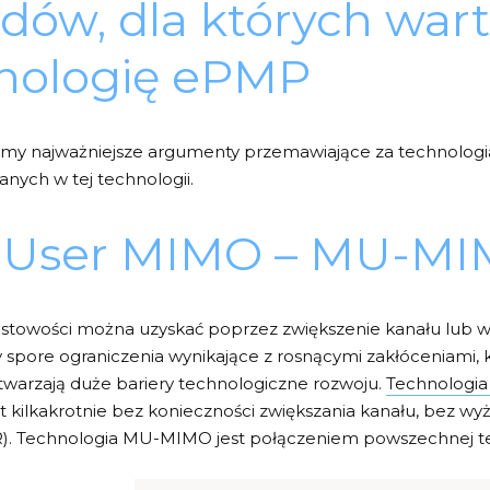
dów, dla których war
nologię ePMP
iamy najważniejsze argumenty przemawiające za technolo
nych w tej technologii.
ti User MIMO – MU-M
stowości można uzyskać poprzez zwiększenie kanału lub 
pore ograniczenia wynikające z rosnącymi zakłóceniami, 
stwarzają duże bariery technologiczne rozwoju.
Technologi
t kilkakrotnie bez konieczności zwiększania kanału, bez w
NR). Technologia MU-MIMO jest połączeniem powszechnej t