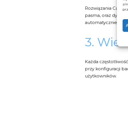
zmi
Rozwiązania Cambiu
prz
pasma, oraz dynamic
automatycznie bloku
A
3. Wiel
Każda częstotliwoś
przy konfiguracji
ba
użytkowników.