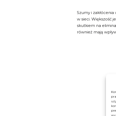
Szumy i zakłócenia 
w sieci. Większość 
skutkiem na elimin
również mają wpływ 
Kor
pra
uzy
kor
pre
wyk