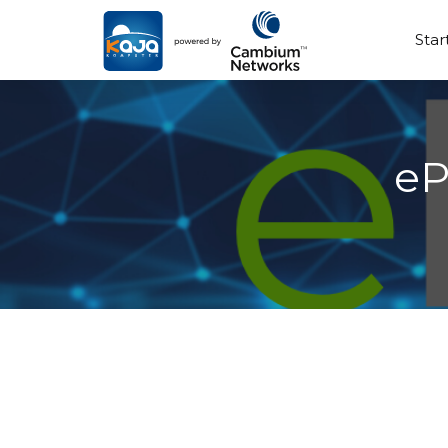
Star
eP