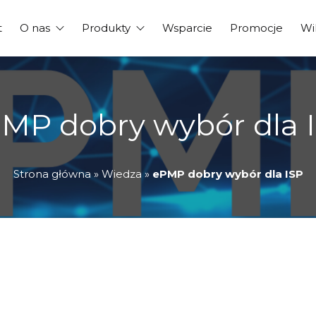
t
O nas
Produkty
Wsparcie
Promocje
Wi
MP dobry wybór dla 
Strona główna
»
Wiedza
»
ePMP dobry wybór dla ISP