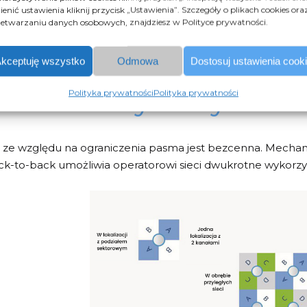
enić ustawienia kliknij przycisk „Ustawienia”. Szczegóły o plikach cookies ora
m Networks wykorzystują dynamiczne filtrowanie ze stat
etwarzaniu danych osobowych, znajdziesz w Polityce prywatności.
zny filtr blokujący zakłócenia z sąsiednich kanałów. Gdy s
je szum z sąsiednich kanałów, aby poprawić jakość sygnału
kceptuję wszystko
Odmowa
Dostosuj ustawienia cook
okrotne wykorzystanie
Polityka prywatności
Polityka prywatności
ć ze względu na ograniczenia pasma jest bezcenna. Mecha
ck-to-back
umożliwia operatorowi sieci dwukrotne wykorzys