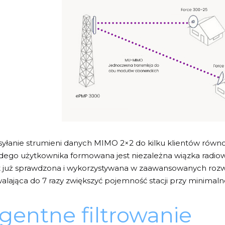
syłanie strumieni danych MIMO 2×2 do kilku klientów równ
żdego użytkownika formowana jest niezależna wiązka radiow
t już sprawdzona i wykorzystywana w zaawansowanych rozw
lająca do 7 razy zwiększyć pojemność stacji przy minimalnej
ligentne filtrowanie