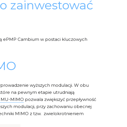
to zainwestować
gią ePMP Cambium w postaci kluczowych
IMO
wprowadzenie wyższych modulacji. W obu
które na pewnym etapie utrudniają
a MU-MIMO
pozwala zwiększyć przepływność
yższych modulacji, przy zachowaniu obecnej
echniki MIMO z tzw. zwielokrotnieniem