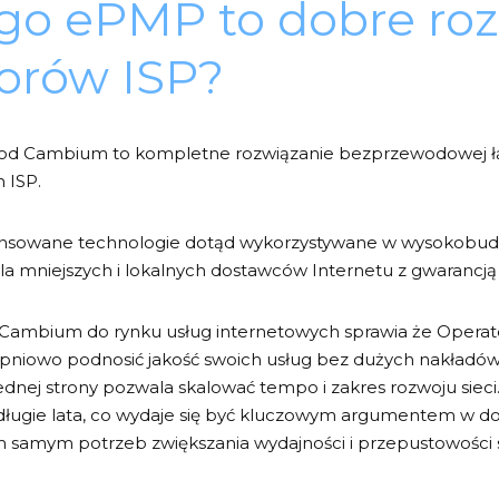
go ePMP to dobre roz
orów ISP?
od Cambium to kompletne rozwiązanie bezprzewodowej ł
 ISP.
sowane technologie dotąd wykorzystywane w wysokobudżet
a mniejszych i lokalnych dostawców Internetu z gwarancją
 Cambium do rynku usług internetowych sprawia że Operator
topniowo podnosić jakość swoich usług bez dużych nakładó
ednej strony pozwala skalować tempo i zakres rozwoju sieci
długie lata, co wydaje się być kluczowym argumentem w do
m samym potrzeb zwiększania wydajności i przepustowości 