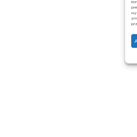
kor
pre
wyk
zmi
prz
A