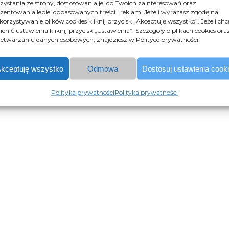
ustawą o ochronie danyc
zystania ze strony, dostosowania jej do Twoich zainteresowań oraz
zentowania lepiej dopasowanych treści i reklam. Jeżeli wyrażasz zgodę na
zapytania przez formular
orzystywanie plików cookies kliknij przycisk „Akceptuję wszystko”. Jeżeli chc
dobrowolne, ale niezbęd
enić ustawienia kliknij przycisk „Ustawienia”. Szczegóły o plikach cookies ora
poinformowany, że przys
etwarzaniu danych osobowych, znajdziesz w Polityce prywatności.
możliwości ich poprawiani
przez wysłanie wiadomoś
kceptuję wszystko
Odmowa
Dostosuj ustawienia cook
Administratorem danych 
Jasek ul. Pocztowa 11a, 
Polityka prywatności
Polityka prywatności