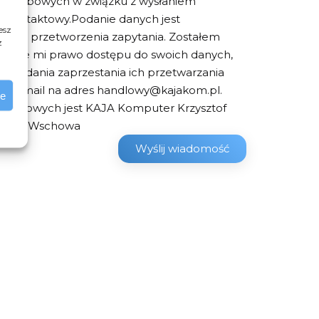
h osobowych w związku z wysłaniem
z kontaktowy.Podanie danych jest
esz
ne do przetworzenia zapytania. Zostałem
z
ługuje mi prawo dostępu do swoich danych,
a, żądania zaprzestania ich przetwarzania
ci e-mail na adres handlowy@kajakom.pl.
ie
osobowych jest KAJA Komputer Krzysztof
67-400 Wschowa