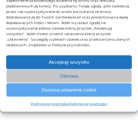
zapewnienie prawidłowego działania tej strony oraz realizacji
podstawowych jej funkcji. Po uzyskaniu Twojej zgody, pliki cookies są
Pełny zasięg i pokrycie
przez nas wykorzystywane do analiz korzystania ze strony,
dostosowania jej do Twoich zainteresowań oraz prezentowania lepiej
dopasowanych treści i reklam. Jeżeli wyrażasz zgodę na
Doskonale zaprojektowana konstrukcja umożliwiająca
wykorzystywanie plików cookies kliknij przycisk „Akceptuję
wygodne dopasowanie ustawień zasięgu oraz kątów,
wszystko”. Jeżeli chcesz zmienić ustawienia kliknij przycisk
tak by zabezpieczyć optymalne parametry zarówno
„Ustawienia”. Szczegóły o plikach cookies oraz przetwarzaniu danych
osobowych, znajdziesz w Polityce prywatności.
pod samą anteną jak i na skrajach sektora.
Akceptuję wszystko
Odmowa
Przyjazna dla instalatorów
Dostosuj ustawienia cookie
Mała, kompaktowa konstrukcja, zintegrowany i dobrze
zaprojektowany uchwyt oraz integracja anteny GPS.
Polityka prywatności
Polityka prywatności