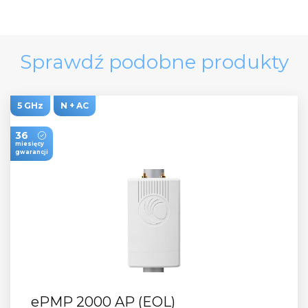
Sprawdź podobne produkty
5 GHz
N + AC
36
miesięcy
gwarancji
ePMP 2000 AP (EOL)