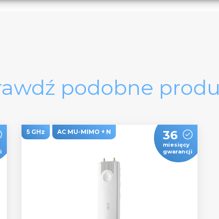
rawdź podobne produ
5 GHz
AC MU-MIMO + N
36
miesięcy
i
gwarancji