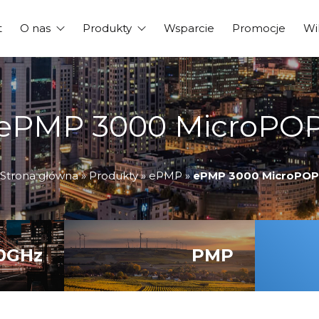
t
O nas
Produkty
Wsparcie
Promocje
Wi
ePMP 3000 MicroPO
Strona główna
»
Produkty
»
ePMP
»
ePMP 3000 MicroPOP
0GHz
PMP