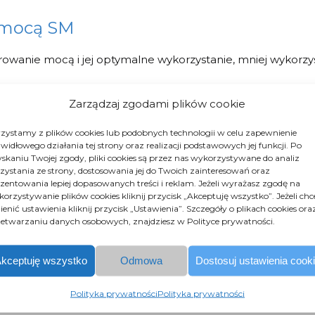
 mocą SM
rowanie mocą i jej optymalne wykorzystanie, mniej wykorzys
Zarządzaj zgodami plików cookie
zystamy z plików cookies lub podobnych technologii w celu zapewnienie
widłowego działania tej strony oraz realizacji podstawowych jej funkcji. Po
stkimi terminalami
skaniu Twojej zgody, pliki cookies są przez nas wykorzystywane do analiz
zystania ze strony, dostosowania jej do Twoich zainteresowań oraz
zentowania lepiej dopasowanych treści i reklam. Jeżeli wyrażasz zgodę na
ączanie wszystkich SM Cambium Networks z serii ePMP1000/
orzystywanie plików cookies kliknij przycisk „Akceptuję wszystko”. Jeżeli chc
enić ustawienia kliknij przycisk „Ustawienia”. Szczegóły o plikach cookies ora
 także urządzeń Elevate.
etwarzaniu danych osobowych, znajdziesz w Polityce prywatności.
kceptuję wszystko
Odmowa
Dostosuj ustawienia cook
Polityka prywatności
Polityka prywatności