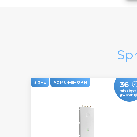
Sp
5 GHz
AC MU-MIMO + N
36
miesięcy
gwarancj