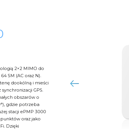
0
ologią 2×2 MIMO do
 64 SM (AC oraz N).
enę dookólną i mieści
 synchronizacji GPS.
 małych obszarów o
), gdzie potrzeba
użej stacji ePMP 3000
 punktów oraz jako
i. Dzięki