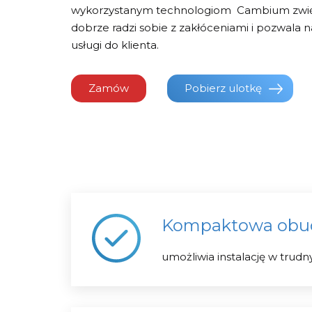
wykorzystanym technologiom Cambium zwięk
dobrze radzi sobie z zakłóceniami i pozwala n
usługi do klienta.
Zamów
Pobierz ulotkę
Kompaktowa obud
umożliwia instalację w trudny