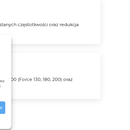
tanych częstotliwości oraz redukcja
2000 (Force 130, 180, 200) oraz
esz
z
ie