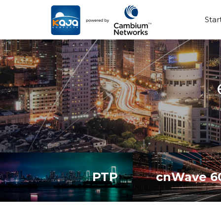
Star
PTP
cnWave 6