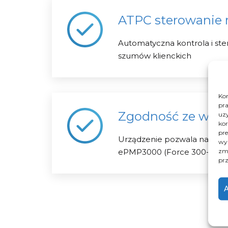
ATPC sterowanie
Automatyczna kontrola i ste
szumów klienckich
Kor
pra
Zgodność ze wszy
uzy
kor
pre
Urządzenie pozwala na podł
wyk
zmi
ePMP3000 (Force 300-xx), a
prz
A