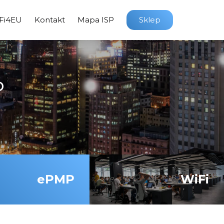
Fi4EU
Kontakt
Mapa ISP
Sklep
P
ePMP
WiFi