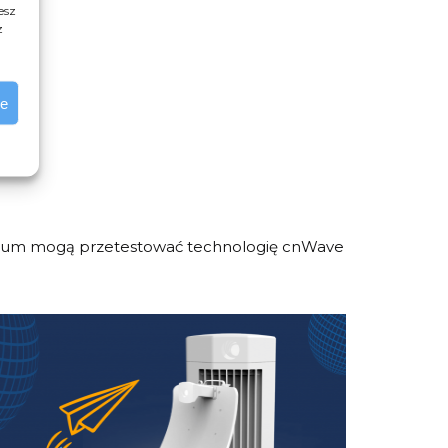
esz
 GHz
z
ie
mbium mogą przetestować technologię cnWave