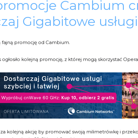
promocje Cambium c
zaj Gigabitowe usługi 
ą fajną promocję od Cambium.
łosiło kolejną promocję, z której mogą skorzystać Operat
kolejną akcję by promować swoją milimetrówkę i przekon