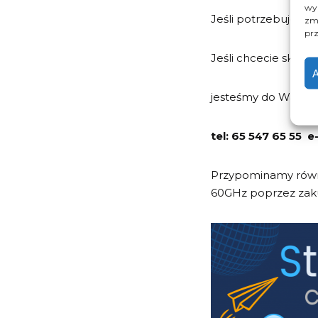
wyk
Jeśli potrzebujecie
zmi
prz
Jeśli chcecie skor
A
jesteśmy do Waszej 
tel: 65 547 65 55
Przypominamy równi
60GHz poprzez zak