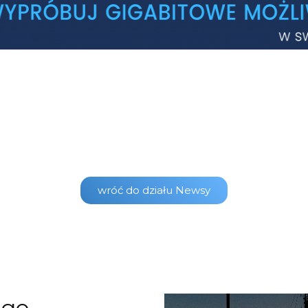
wróć do działu Newsy
ego