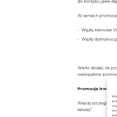
do korzyści, jakie 
W ramach promocji
Węzły klienckie V1
Węzły dystrybucyj
Warto dodać, że pro
wielopaków promoc
Promocja trwa do 
Kor
pra
Więcej szczegółów 
uzy
łatwiej”
kor
pre