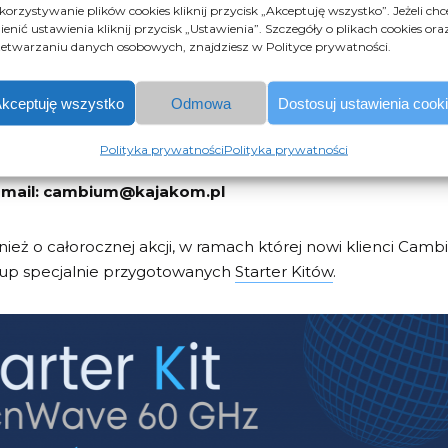
orzystywanie plików cookies kliknij przycisk „Akceptuję wszystko”. Jeżeli chc
 więcej informacji o promocjach lub technologii cnWave 60
enić ustawienia kliknij przycisk „Ustawienia”. Szczegóły o plikach cookies ora
etwarzaniu danych osobowych, znajdziesz w Polityce prywatności.
zystać z promocyjnych zestawów ePMP
kceptuję wszystko
Odmowa
Dostosuj ustawienia cook
dyspozycji:
Polityka prywatności
Polityka prywatności
 e-mail: cambium@kajakom.pl
eż o całorocznej akcji, w ramach której nowi klienci Ca
up specjalnie przygotowanych
Starter Kitów
.