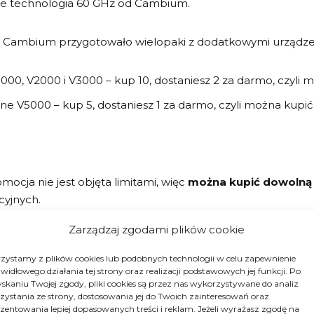
daje technologia 60 GHz od Cambium.
 Cambium przygotowało wielopaki z dodatkowymi urządze
000, V2000 i V3000 – kup 10, dostaniesz 2 za darmo, czyli mo
ne V5000 – kup 5, dostaniesz 1 za darmo, czyli można kupić
mocja nie jest objęta limitami, więc
można kupić dowolną 
yjnych.
Zarządzaj zgodami plików cookie
30 czerwca 2023 roku.
zystamy z plików cookies lub podobnych technologii w celu zapewnienie
widłowego działania tej strony oraz realizacji podstawowych jej funkcji. Po
o nowej promocji cnWave 60 GHz znajdziecie na stronie pr
skaniu Twojej zgody, pliki cookies są przez nas wykorzystywane do analiz
zystania ze strony, dostosowania jej do Twoich zainteresowań oraz
zentowania lepiej dopasowanych treści i reklam. Jeżeli wyrażasz zgodę na