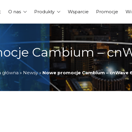
t
O nas
Produkty
Wsparcie
Promocje
Wi
ocje Cambium – cn
a główna
»
Newsy
»
Nowe promocje Cambium – cnWave 