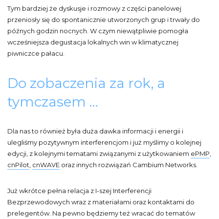
Tym bardziej że dyskusje i rozmowy z części panelowej
przeniosły się do spontanicznie utworzonych grup i trwały do
późnych godzin nocnych. W czym niewątpliwie pomogła
wcześniejsza degustacja lokalnych win w klimatycznej
piwniczce pałacu.
Do zobaczenia za rok, a
tymczasem …
Dla nas to również była duża dawka informacji i energii i
ulegliśmy pozytywnym interferencjom i już myślimy o kolejnej
edycji, z kolejnymi tematami związanymi z użytkowaniem
ePMP
,
cnPilot
,
cnWAVE
oraz innych rozwiązań Cambium Networks.
Już wkrótce pełna relacja z I-szej Interferencji
Bezprzewodowych wraz z materiałami oraz kontaktami do
prelegentów. Na pewno będziemy też wracać do tematów