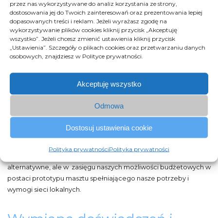
przez nas wykorzystywane do analiz korzystania ze strony,
dostosowania jej do Twoich zainteresowań oraz prezentowania lepiej
dopasowanych treści i reklam. Jeżeli wyrażasz zgodę na
wykorzystywanie plików cookies kliknij przycisk „Akceptuję
wszystko”. Jeżeli chcesz zmienić ustawienia kliknij przycisk
„Ustawienia”. Szczegóły o plikach cookies oraz przetwarzaniu danych
osobowych, znajdziesz w Polityce prywatności.
Akceptuję wszystko
Odmowa
Dostosuj ustawienia cookie
Poznaliśmy prawdziwy rozmiar inwestycji i wyzwania związane z
budową dużych masztów i wież przesyłowych, a jako
Polityka prywatności
Polityka prywatności
alternatywę zobaczyliśmy (prawie) gotowe rozwiązanie
alternatywne, ale w zasięgu naszych możliwości budżetowych w
postaci prototypu masztu spełniającego nasze potrzeby i
wymogi sieci lokalnych.